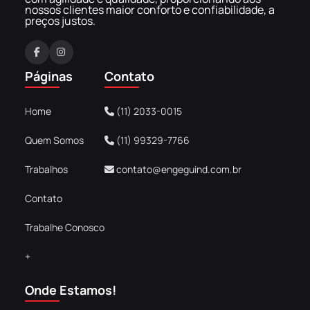
nossos clientes maior conforto e confiabilidade, a
preços justos.
F
I
a
n
Páginas
Contato
c
s
e
t
Home
(11) 2033-0015
b
a
o
g
Quem Somos
(11) 99329-7766
o
r
k
a
Trabalhos
contato@engeguind.com.br
m
Contato
Trabalhe Conosco
+
Onde Estamos!