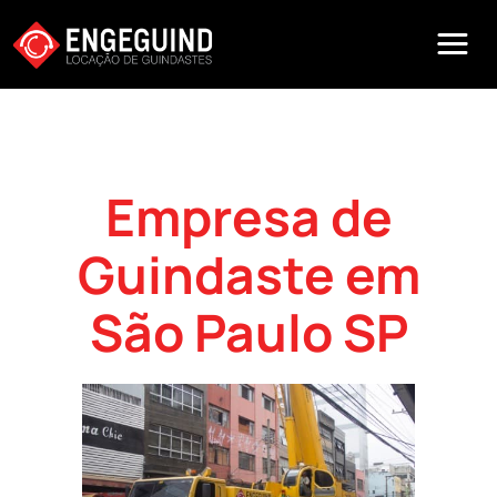
Empresa de
Guindaste em
São Paulo SP