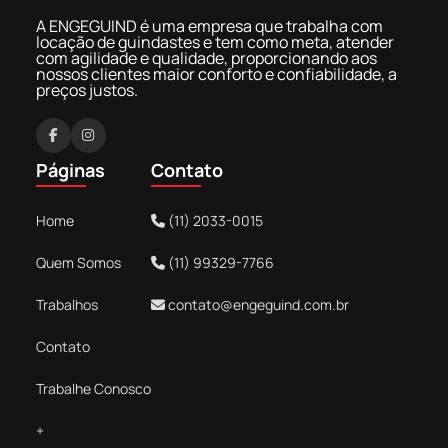
A ENGEGUIND é uma empresa que trabalha com
locação de guindastes e tem como meta, atender
com agilidade e qualidade, proporcionando aos
nossos clientes maior conforto e confiabilidade, a
preços justos.
F
I
a
n
Páginas
Contato
c
s
e
t
Home
(11) 2033-0015
b
a
o
g
Quem Somos
(11) 99329-7766
o
r
k
a
Trabalhos
contato@engeguind.com.br
m
Contato
Trabalhe Conosco
+