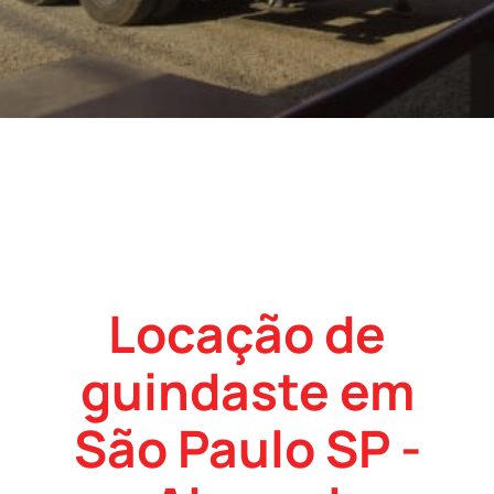
Locação de
guindaste em
São Paulo SP -