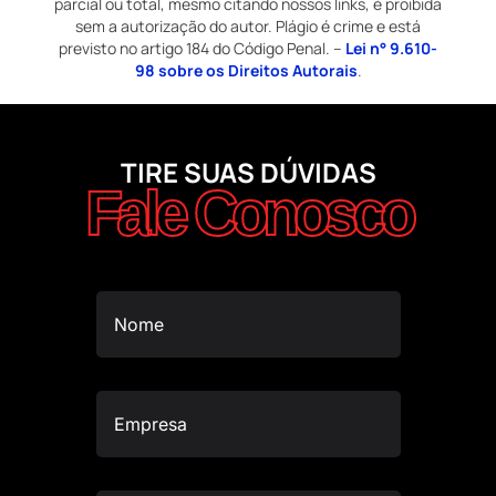
parcial ou total, mesmo citando nossos links, é proibida
sem a autorização do autor. Plágio é crime e está
previsto no artigo 184 do Código Penal. –
Lei n° 9.610-
98 sobre os Direitos Autorais
.
TIRE SUAS DÚVIDAS
Fale Conosco