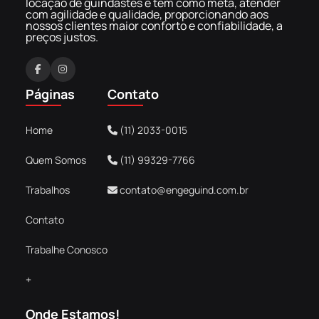
locação de guindastes e tem como meta, atender
com agilidade e qualidade, proporcionando aos
nossos clientes maior conforto e confiabilidade, a
preços justos.
F
I
a
n
Páginas
Contato
c
s
e
t
Home
(11) 2033-0015
b
a
o
g
Quem Somos
(11) 99329-7766
o
r
k
a
Trabalhos
contato@engeguind.com.br
m
Contato
Trabalhe Conosco
+
Onde Estamos!