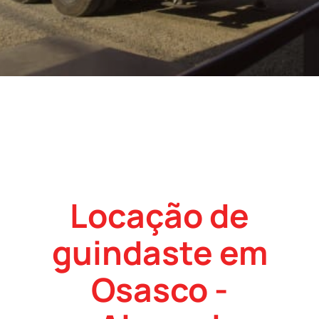
Locação de
guindaste em
Osasco -