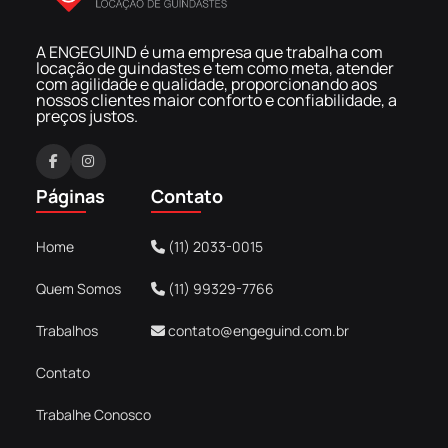
A ENGEGUIND é uma empresa que trabalha com
locação de guindastes e tem como meta, atender
com agilidade e qualidade, proporcionando aos
nossos clientes maior conforto e confiabilidade, a
preços justos.
F
I
a
n
Páginas
Contato
c
s
e
t
Home
(11) 2033-0015
b
a
o
g
Quem Somos
(11) 99329-7766
o
r
k
a
Trabalhos
contato@engeguind.com.br
m
Contato
Trabalhe Conosco