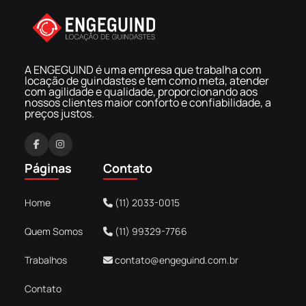
A ENGEGUIND é uma empresa que trabalha com
locação de guindastes e tem como meta, atender
com agilidade e qualidade, proporcionando aos
nossos clientes maior conforto e confiabilidade, a
preços justos.
F
I
a
n
Páginas
Contato
c
s
e
t
Home
(11) 2033-0015
b
a
o
g
Quem Somos
(11) 99329-7766
o
r
k
a
Trabalhos
contato@engeguind.com.br
m
Contato