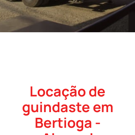
Locação de
guindaste em
Bertioga -