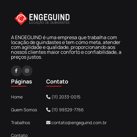
A ENGEGUIND é uma empresa que trabalha com
locação de guindastes e tem como meta, atender
com agilidade e qualidade, proporcionando aos
nossos clientes maior conforto e confiabilidade, a
preços justos.
F
I
a
n
Páginas
Contato
c
s
e
t
Home
(11) 2033-0015
b
a
o
g
Quem Somos
(11) 99329-7766
o
r
k
a
Trabalhos
contato@engeguind.com.br
m
Contato