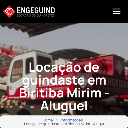
Locação de
guindaste em
Biritiba Mirim -
Aluguel
Home
Informações
Locaço de guindaste em Biritiba Mirim - Aluguel