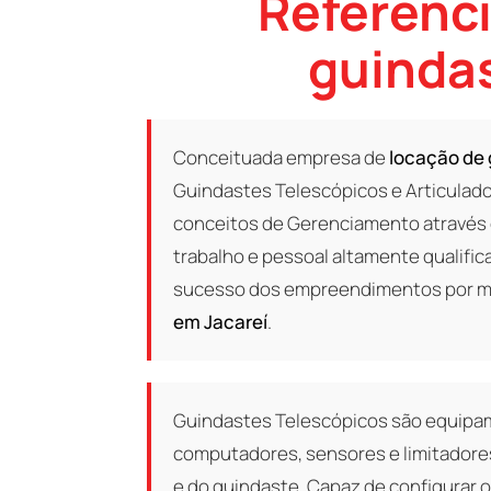
Referênci
guindas
Conceituada empresa de
locação de 
Guindastes Telescópicos e Articulad
conceitos de Gerenciamento através 
trabalho e pessoal altamente qualific
sucesso dos empreendimentos por mei
em Jacareí
.
Guindastes Telescópicos são equipa
computadores, sensores e limitadores
e do guindaste. Capaz de configurar o