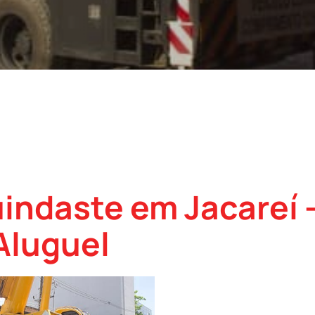
indaste em Jacareí 
Aluguel