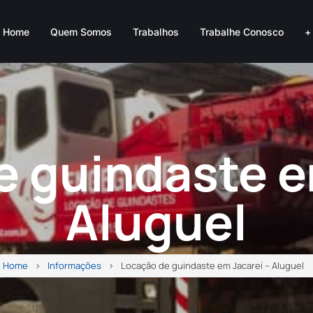
Home
Quem Somos
Trabalhos
Trabalhe Conosco
+
 guindaste e
Aluguel
Home
Informações
Locação de guindaste em Jacareí – Aluguel