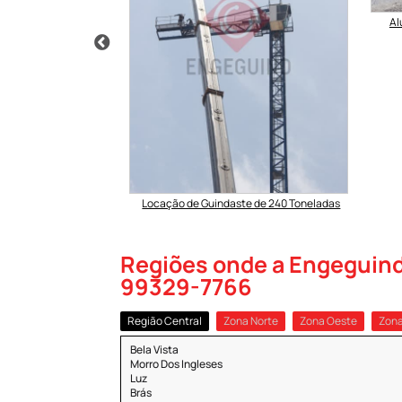
Al
e em Santa Izabel –
guel
Locação de Guindaste de 240 Toneladas
Regiões onde a Engeguind a
99329-7766
Região Central
Zona Norte
Zona Oeste
Zona
Bela Vista
Morro Dos Ingleses
Luz
Brás