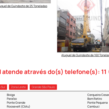
uguel de Guindaste de 25 Toneladas
Aluguel de Guindaste de 160 Tonel
tende através do(s) telefone(s): 11 (
 Sul
Zona Leste
Grande São Paulo
Bixiga
Cerqueira Cesa
ParaÍso
Bom Retiro
Ponte Grande
Ponte Pequena
Roosevelt (Cbtu)
Cambuci