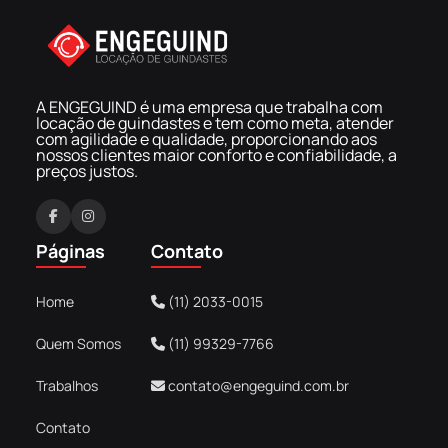
A ENGEGUIND é uma empresa que trabalha com
locação de guindastes e tem como meta, atender
com agilidade e qualidade, proporcionando aos
nossos clientes maior conforto e confiabilidade, a
preços justos.
F
I
a
n
Páginas
Contato
c
s
e
t
Home
(11) 2033-0015
b
a
o
g
Quem Somos
(11) 99329-7766
o
r
k
a
Trabalhos
contato@engeguind.com.br
m
Contato