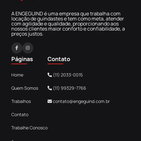
A ENGEGUIND é uma empresa que trabalha com
locação de guindastes e tem como meta, atender
com agilidade e qualidade, proporcionando aos
nossos clientes maior conforto e confiabilidade, a
preços justos.
F
I
a
n
Páginas
Contato
c
s
e
t
Home
(11) 2033-0015
b
a
o
g
Quem Somos
(11) 99329-7766
o
r
k
a
Trabalhos
contato@engeguind.com.br
m
Contato
Trabalhe Conosco
+