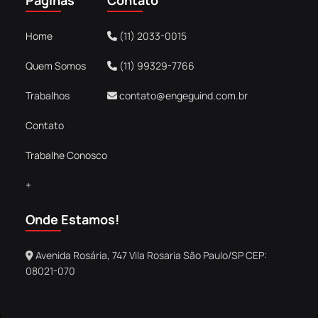
c
s
e
t
Home
(11) 2033-0015
b
a
o
g
Quem Somos
(11) 99329-7766
o
r
k
a
Trabalhos
contato@engeguind.com.br
m
Contato
Trabalhe Conosco
+
Onde Estamos!
Avenida Rosária, 747 Vila Rosaria São Paulo/SP CEP:
08021-070