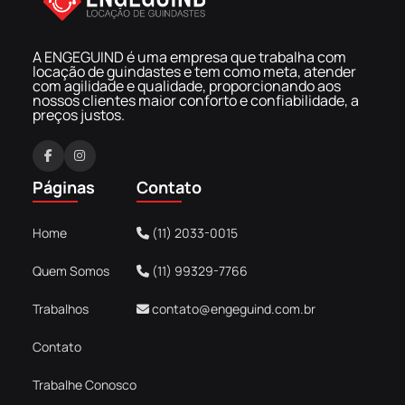
A ENGEGUIND é uma empresa que trabalha com
locação de guindastes e tem como meta, atender
com agilidade e qualidade, proporcionando aos
nossos clientes maior conforto e confiabilidade, a
preços justos.
F
I
a
n
Páginas
Contato
c
s
e
t
Home
(11) 2033-0015
b
a
o
g
Quem Somos
(11) 99329-7766
o
r
k
a
Trabalhos
contato@engeguind.com.br
m
Contato
Trabalhe Conosco