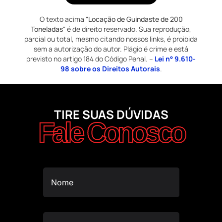
O texto acima "
Locação de Guindaste de 200
Toneladas
" é de direito reservado. Sua reprodução,
parcial ou total, mesmo citando nossos links, é proibida
sem a autorização do autor. Plágio é crime e está
previsto no artigo 184 do Código Penal. –
Lei n° 9.610-
98 sobre os Direitos Autorais
.
TIRE SUAS DÚVIDAS
Fale Conosco