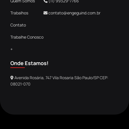
Quem Somos
(11) 99329-7766
o
r
k
a
Trabalhos
contato@engeguind.com.br
m
Contato
Trabalhe Conosco
+
Onde Estamos!
Avenida Rosária, 747 Vila Rosaria São Paulo/SP CEP:
08021-070