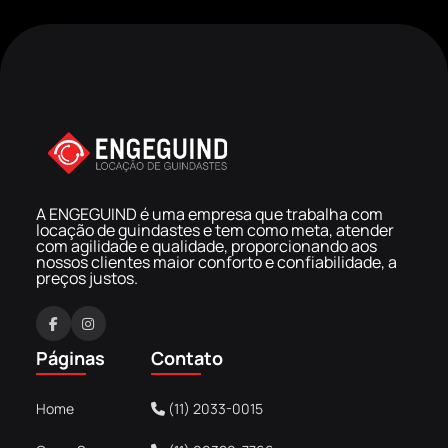
A ENGEGUIND é uma empresa que trabalha com
locação de guindastes e tem como meta, atender
com agilidade e qualidade, proporcionando aos
nossos clientes maior conforto e confiabilidade, a
preços justos.
F
I
a
n
Páginas
Contato
c
s
e
t
Home
(11) 2033-0015
b
a
o
g